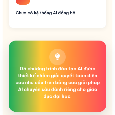
Chưa có hệ thống AI đồng bộ.
05 chương trình đào tạo AI được
thiết kế nhằm giải quyết toàn diện
các nhu cầu trên bằng các giải pháp
AI chuyên sâu dành riêng cho giáo
dục đại học.