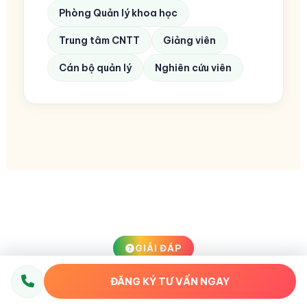
Phòng Quản lý khoa học
Trung tâm CNTT
Giảng viên
Cán bộ quản lý
Nghiên cứu viên
GIẢI ĐÁP
ĐĂNG KÝ TƯ VẤN NGAY
Câu hỏi thường gặp