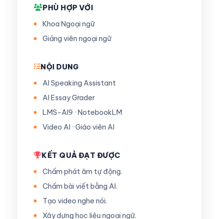
PHÙ HỢP VỚI
Khoa Ngoại ngữ
Giảng viên ngoại ngữ
NỘI DUNG
AI Speaking Assistant
AI Essay Grader
LMS-AI9 · NotebookLM
Video AI · Giáo viên AI
KẾT QUẢ ĐẠT ĐƯỢC
Chấm phát âm tự động.
Chấm bài viết bằng AI.
Tạo video nghe nói.
Xây dựng học liệu ngoại ngữ.