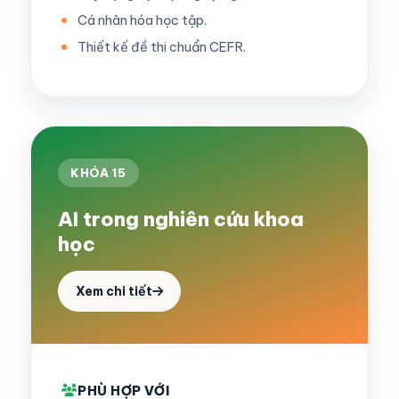
Cá nhân hóa học tập.
Thiết kế đề thi chuẩn CEFR.
KHÓA 15
AI trong nghiên cứu khoa
học
Xem chi tiết
PHÙ HỢP VỚI