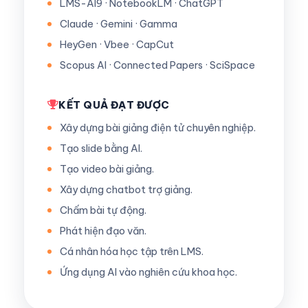
LMS-AI9 · NotebookLM · ChatGPT
Claude · Gemini · Gamma
HeyGen · Vbee · CapCut
Scopus AI · Connected Papers · SciSpace
KẾT QUẢ ĐẠT ĐƯỢC
Xây dựng bài giảng điện tử chuyên nghiệp.
Tạo slide bằng AI.
Tạo video bài giảng.
Xây dựng chatbot trợ giảng.
Chấm bài tự động.
Phát hiện đạo văn.
Cá nhân hóa học tập trên LMS.
Ứng dụng AI vào nghiên cứu khoa học.